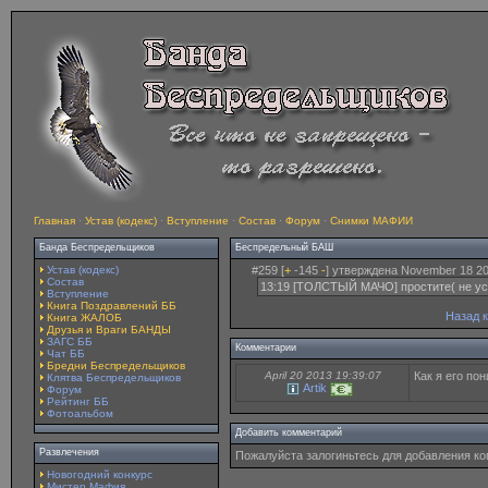
Главная
·
Устав (кодекс)
·
Вступление
·
Состав
·
Форум
·
Снимки МАФИИ
Банда Беспредельщиков
Беспредельный БАШ
Устав (кодекс)
#259 [
+
-145
-
] утверждена November 18 20
Состав
13:19 [ТОЛСТЫЙ МАЧО] простите( не усп
Вступление
Книга Поздравлений ББ
Назад 
Книга ЖАЛОБ
Друзья и Враги БАНДЫ
ЗАГС ББ
Комментарии
Чат ББ
Бредни Беспредельщиков
April 20 2013 19:39:07
Как я его по
Клятва Беспредельщиков
Artik
Форум
Рейтинг ББ
Фотоальбом
Добавить комментарий
Развлечения
Пожалуйста залогиньтесь для добавления к
Новогодний конкурс
Мистер Мафия