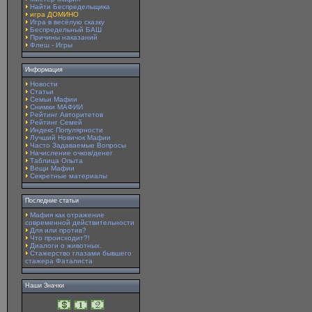
Найти Беспредельщика
игра ДОМИНО
Игра в весёлую сказку
Беспредельный БАШ
Причины наказаний
Флеш - Игры
Информация
Новости
Статьи
Семьи Мафии
Снимки МАФИИ
Рейтинг Авторитетов
Рейтинг Семей
Индекс Популярности
Лучший Новичок Мафии
Часто Задаваемые Вопросы
Начисление очков/денег
Таблица Опыта
Вещи Мафии
Секретные материалы
Последние статьи
Мафия как отражение
современной действительности
Для или против?
Что происходит?!
Диалоги о животных.
Стажерство глазами бывшего
стажера Фаталиста
Наши Значки