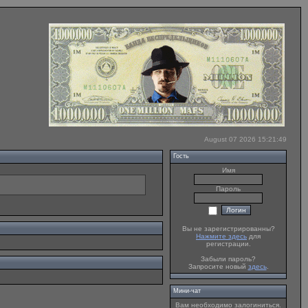
August 07 2026 15:21:49
Гость
Имя
Пароль
Вы не зарегистрированны?
Нажмите здесь
для
регистрации.
Забыли пароль?
Запросите новый
здесь
.
Мини-чат
Вам необходимо залогиниться.