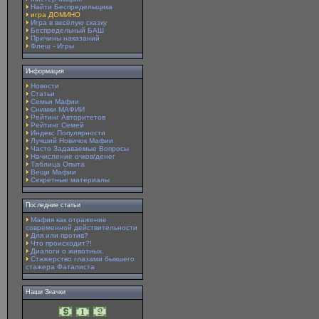
Найти Беспредельщика
игра ДОМИНО
Игра в весёлую сказку
Беспредельный БАШ
Причины наказаний
Флеш - Игры
Информация
Новости
Статьи
Семьи Мафии
Снимки МАФИИ
Рейтинг Авторитетов
Рейтинг Семей
Индекс Популярности
Лучший Новичок Мафии
Часто Задаваемые Вопросы
Начисление очков/денег
Таблица Опыта
Вещи Мафии
Секретные материалы
Последние статьи
Мафия как отражение
современной действительности
Для или против?
Что происходит?!
Диалоги о животных.
Стажерство глазами бывшего
стажера Фаталиста
Наши Значки