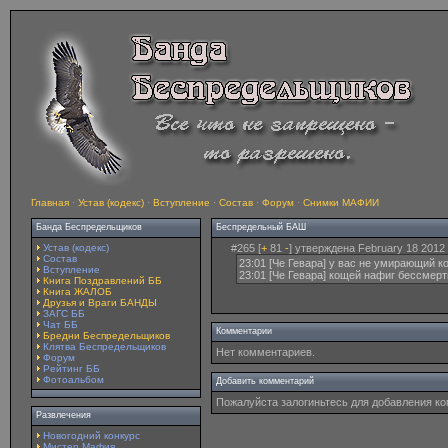
Главная
·
Устав (кодекс)
·
Вступление
·
Состав
·
Форум
·
Снимки МАФИИ
Банда Беспредельщиков
Беспредельный БАШ
Устав (кодекс)
#265 [
+
81
-
] утверждена February 18 2012 
Состав
23:01 [Че Гевара] у вас не умирающий к
Вступление
23:01 [Че Гевара] кощей нафиг бессмер
Книга Поздравлений ББ
Книга ЖАЛОБ
Друзья и Враги БАНДЫ
ЗАГС ББ
Чат ББ
Комментарии
Бредни Беспредельщиков
Клятва Беспредельщиков
Нет комментариев.
Форум
Рейтинг ББ
Фотоальбом
Добавить комментарий
Пожалуйста залогиньтесь для добавления к
Развлечения
Новогодний конкурс
Мистер Мафия