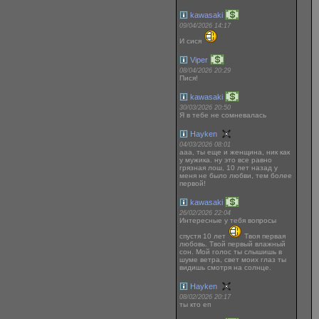
kawasaki
09/04/2026 14:17
И сися
Viper
08/04/2026 20:29
Пися!
kawasaki
30/03/2026 20:50
Я в тебе не сомневалась
Hayken
04/03/2026 08:01
ааа, ты еще и женщина, ник как
у мужика. ну это все равно
грязная лош, 10 лет назад у
меня не было любви, тем более
первой!
kawasaki
26/02/2026 22:04
Интересные у тебя вопросы
спустя 10 лет
Твоя первая
любовь. Твой первый влажный
сон. Мой голос ты слышишь в
шуме ветра, свет моих глаз ты
видишь смотря на солнце.
Hayken
08/02/2026 20:17
ты кто еп