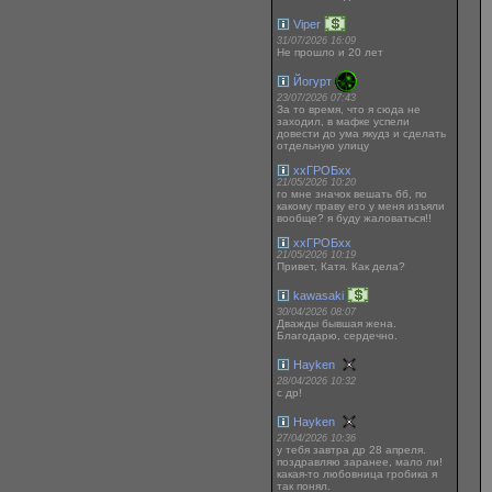
Viper
31/07/2026 16:09
Не прошло и 20 лет
Йогурт
23/07/2026 07:43
За то время, что я сюда не
заходил, в мафке успели
довести до ума якудз и сделать
отдельную улицу
ххГРОБхх
21/05/2026 10:20
го мне значок вешать бб, по
какому праву его у меня изъяли
вообще? я буду жаловаться!!
ххГРОБхх
21/05/2026 10:19
Привет, Катя. Как дела?
kawasaki
30/04/2026 08:07
Дважды бывшая жена.
Благодарю, сердечно.
Hayken
28/04/2026 10:32
с др!
Hayken
27/04/2026 10:36
у тебя завтра др 28 апреля.
поздравляю заранее, мало ли!
какая-то любовница гробика я
так понял.