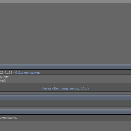
21:41:33 ·
0 Комментариев
ом епт
тный
Назад к Беспредельному БАШу
омментария.