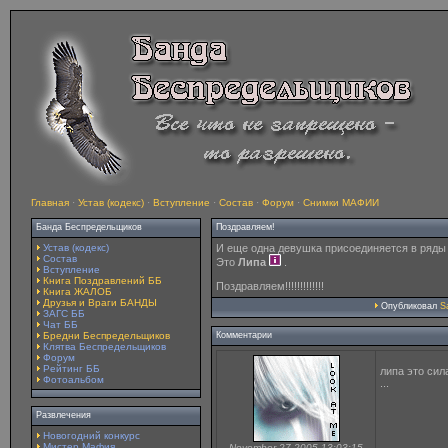
Главная
·
Устав (кодекс)
·
Вступление
·
Состав
·
Форум
·
Снимки МАФИИ
Банда Беспредельщиков
Поздравляем!
Устав (кодекс)
И еще одна девушка присоединяется в ряды
Состав
Это
Липа
.
Вступление
Книга Поздравлений ББ
Поздравляем!!!!!!!!!!!!!
Книга ЖАЛОБ
Друзья и Враги БАНДЫ
Опубликовал
S
ЗАГС ББ
Чат ББ
Бредни Беспредельщиков
Комментарии
Клятва Беспредельщиков
Форум
Рейтинг ББ
липа это сила
Фотоальбом
...
Развлечения
Новогодний конкурс
Мистер Мафия
November 27 2005 13:03:15