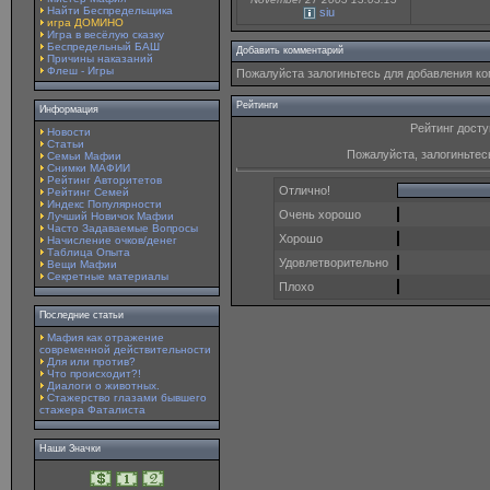
Найти Беспредельщика
siu
игра ДОМИНО
Игра в весёлую сказку
Беспредельный БАШ
Добавить комментарий
Причины наказаний
Флеш - Игры
Пожалуйста залогиньтесь для добавления к
Рейтинги
Информация
Рейтинг досту
Новости
Статьи
Пожалуйста, залогиньтес
Семьи Мафии
Снимки МАФИИ
Рейтинг Авторитетов
Отлично!
Рейтинг Семей
Индекс Популярности
Очень хорошо
Лучший Новичок Мафии
Часто Задаваемые Вопросы
Хорошо
Начисление очков/денег
Таблица Опыта
Удовлетворительно
Вещи Мафии
Секретные материалы
Плохо
Последние статьи
Мафия как отражение
современной действительности
Для или против?
Что происходит?!
Диалоги о животных.
Стажерство глазами бывшего
стажера Фаталиста
Наши Значки