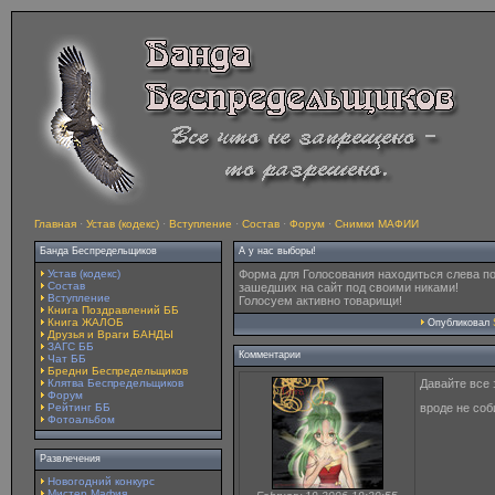
Главная
·
Устав (кодекс)
·
Вступление
·
Состав
·
Форум
·
Снимки МАФИИ
Банда Беспредельщиков
А у нас выборы!
Устав (кодекс)
Форма для Голосования находиться слева п
Состав
зашедших на сайт под своими никами!
Вступление
Голосуем активно товарищи!
Книга Поздравлений ББ
Книга ЖАЛОБ
Опубликовал
Друзья и Враги БАНДЫ
ЗАГС ББ
Комментарии
Чат ББ
Бредни Беспредельщиков
Клятва Беспредельщиков
Давайте все 
Форум
Рейтинг ББ
вроде не соб
Фотоальбом
Развлечения
Новогодний конкурс
Мистер Мафия