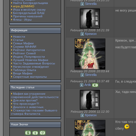
February 19 2006 19:20:55
Найти Беспредельщика
Simrella
игра ДОМИНО
Игра в весёлую сказку
не могу решит
Беспредельный БАШ
Причины наказаний
Флеш - Игры
February 20 2006 10:21:39
Информация
Кремон
Новости
Статьи
Кремон, зря.
Семьи Мафии
Снимки МАФИИ
насбудетглав
Рейтинг Авторитетов
Рейтинг Семей
Индекс Популярности
Лучший Новичок Мафии
Часто Задаваемые Вопросы
Начисление очков/денег
Таблица Опыта
February 20 2006 20:03:44
Вещи Мафии
Simrella
Секретные материалы
February 21 2006 10:37:48
Гы, в следую
Artik
Последние статьи
Хы, тада нин
Мафия как отражение
современной действительности
Для или против?
Что происходит?!
Диалоги о животных.
Стажерство глазами бывшего
February 21 2006 11:12:30
стажера Фаталиста
Кремон
Кто там что 
Наши Значки
сбегу