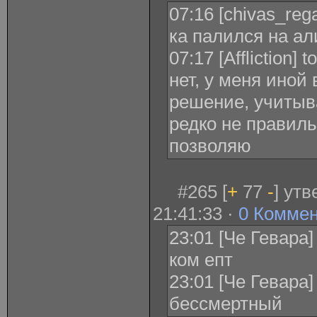
07:16 [chivas_regal
ка палился на а
07:17 [Affliction]
нет, у меня иной
решение, учитыв
редко не правиль
позволяю
#265 [
+
77
-
] ут
21:41:33 ·
0 Комме
23:01 [Че Гевара
ком епт
23:01 [Че Гевара
бессмертный