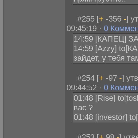
#255 [
+
-356
-
] у
09:45:19 ·
0 Комме
14:59 [КАПЕЦ] З
14:59 [Azzy] to[К
зайдет, у тебя т
#254 [
+
-97
-
] ут
09:44:52 ·
0 Комме
01:48 [Rise] to[tos
вас ?
01:48 [investor] t
#253 [
+
98
-
] ут