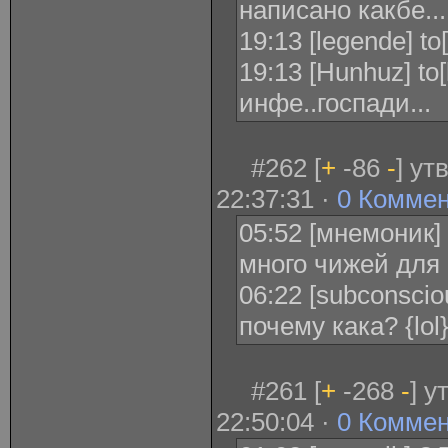
написано какбе...
19:13 [legende] t
19:13 [Hunhuz] to[
инфе..госпади...
#262 [
+
-86
-
] ут
22:37:31 ·
0 Комме
05:52 [мнемоник]
много чижей для
06:22 [subconscio
почему кака? {lol
#261 [
+
-268
-
] у
22:50:04 ·
0 Комме