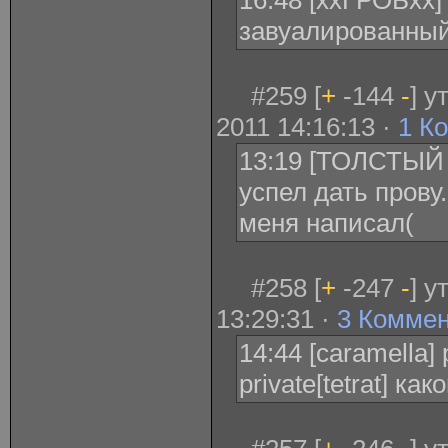
16:48 [ххГРОБхх] 
завуалированный
#259 [
+
-144
-
] 
2011 14:16:13 ·
1 К
13:19 [ТОЛСТЫЙ 
успел дать прову
меня написал(
#258 [
+
-247
-
] у
13:29:31 ·
3 Комме
14:44 [caramella] 
private[tetrat] ка