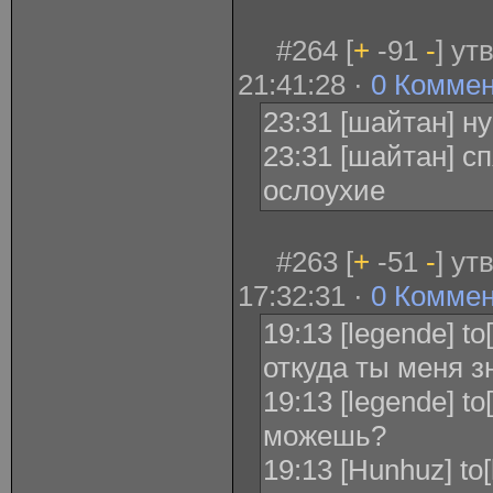
#264 [
+
-91
-
] ут
21:41:28 ·
0 Комме
23:31 [шайтан] н
23:31 [шайтан] с
ослоухие
#263 [
+
-51
-
] ут
17:32:31 ·
0 Комме
19:13 [legende] t
откуда ты меня 
19:13 [legende] t
можешь?
19:13 [Hunhuz] to