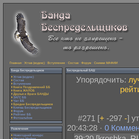
Главная
·
Устав (кодекс)
·
Вступление
·
Состав
·
Форум
·
Снимки МАФИИ
Банда Беспредельщиков
Беспредельный БАШ
Устав (кодекс)
Упорядочить:
лу
Состав
Вступление
рейт
Книга Поздравлений ББ
Книга ЖАЛОБ
Друзья и Враги БАНДЫ
ЗАГС ББ
Чат ББ
Бредни Беспредельщиков
Клятва Беспредельщиков
Форум
Рейтинг ББ
#271 [
+
-297
-
] 
Фотоальбом
20:43:28 ·
0 Комме
Развлечения
Новогодний конкурс
39:20 [kroshka_RU
Мистер Мафия