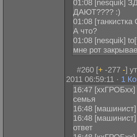
01:08 [nesquik]
ДАЮТ???? :)
01:08 [танкистка 
А что?
01:08 [nesquik] t
мне рот закрывае
#260 [
+
-277
-
] 
2011 06:59:11 ·
1 К
16:47 [ххГРОБхх]
семья
16:48 [машинист]
16:48 [машинист]
ответ