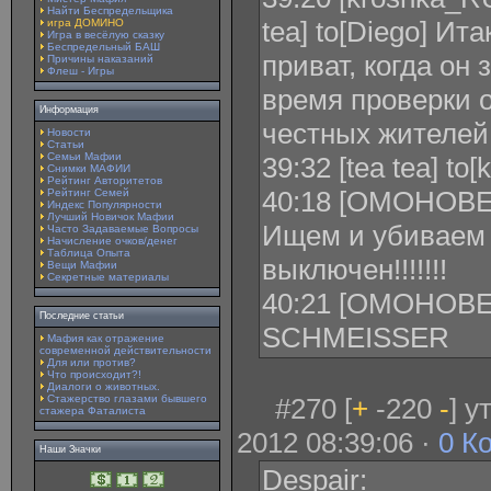
Найти Беспредельщика
tea] to[Diego] Ит
игра ДОМИНО
Игра в весёлую сказку
Беспредельный БАШ
приват, когда он 
Причины наказаний
Флеш - Игры
время проверки 
Информация
честных жителей
Новости
Статьи
Семьи Мафии
39:32 [tea tea] to
Снимки МАФИИ
Рейтинг Авторитетов
40:18 [ОМОНОВЕЦ
Рейтинг Семей
Индекс Популярности
Лучший Новичок Мафии
Ищем и убиваем 
Часто Задаваемые Вопросы
Начисление очков/денег
Таблица Опыта
выключен!!!!!!!
Вещи Мафии
Секретные материалы
40:21 [ОМОНОВЕЦ
Последние статьи
SCHMEISSER
Мафия как отражение
современной действительности
Для или против?
Что происходит?!
Диалоги о животных.
Стажерство глазами бывшего
#270 [
+
-220
-
] 
стажера Фаталиста
2012 08:39:06 ·
0 К
Наши Значки
Despair: