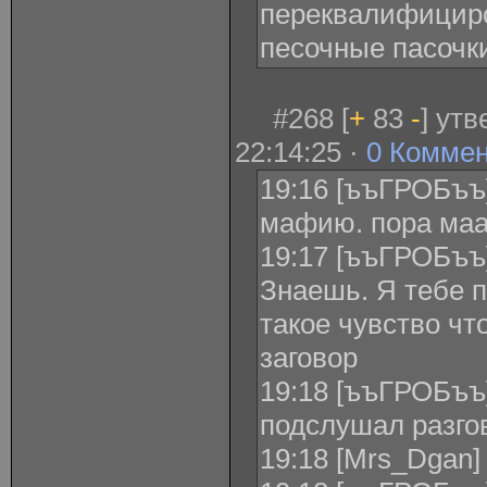
переквалифициро
песочные пасочк
#268 [
+
83
-
] ут
22:14:25 ·
0 Комме
19:16 [ъъГРОБъъ] 
мафию. пора маа
19:17 [ъъГРОБъъ]
Знаешь. Я тебе п
такое чувство чт
заговор
19:18 [ъъГРОБъъ]
подслушал разго
19:18 [Mrs_Dgan]