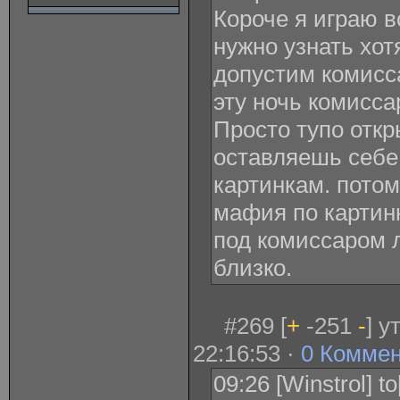
Короче я играю в
нужно узнать хот
допустим комисс
эту ночь комисса
Просто тупо отк
оставляешь себе
картинкам. потом
мафия по картин
под комиссаром л
близко.
#269 [
+
-251
-
] у
22:16:53 ·
0 Комме
09:26 [Winstrol] t