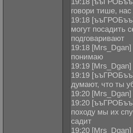
19:18 [ъъГРОБъъ]
говори тише, нас
19:18 [ъъГРОБъъ]
могут посадить с
подговаривают
19:18 [Mrs_Dgan]
понимаю
19:19 [Mrs_Dgan]
19:19 [ъъГРОБъъ
думают, что ты у
19:20 [Mrs_Dgan]
19:20 [ъъГРОБъъ]
походу мы их спу
садит
19:20 [Mrs_Dgan]