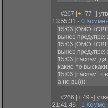
#267 [
+
-77
-
] ут
13:55:31 ·
0 Комме
15:06 [ОМОНОВЕ
вынес предупреж
15:06 [ОМОНОВЕ
вынес предупреж
15:06 [nacnav] д
какие-то выскак
15:06 [nacnav] го
а не вы)))
#266 [
+
49
-
] ут
21:41:46 ·
1 Комме