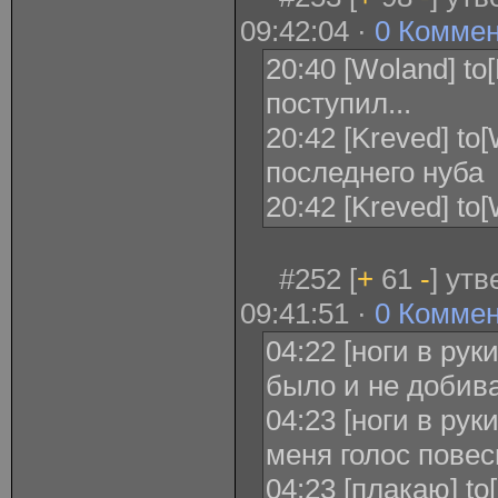
09:42:04 ·
0 Комме
20:40 [Woland] to
поступил...
20:42 [Kreved] to
последнего нуба
20:42 [Kreved] t
#252 [
+
61
-
] ут
09:41:51 ·
0 Комме
04:22 [ноги в рук
было и не добива
04:23 [ноги в рук
меня голос повес
04:23 [плакаю] to