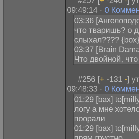
#257 [
+
-246
-
] у
09:49:14 ·
0 Комме
03:36 [Ангелопод
что тваришь? о 
слыхал???? {box
03:37 [Brain Dam
Что двойной, чт
#256 [
+
-131
-
] у
09:48:33 ·
0 Комме
01:29 [bax] to[mi
логу а мне хотел
поорали
01:29 [bax] to[mill
прям грустно..