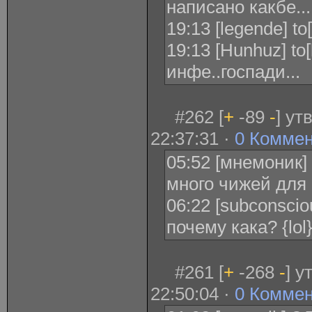
написано какбе...
19:13 [legende] t
19:13 [Hunhuz] to[
инфе..госпади...
#262 [
+
-89
-
] ут
22:37:31 ·
0 Комме
05:52 [мнемоник]
много чижей для
06:22 [subconscio
почему кака? {lol
#261 [
+
-268
-
] у
22:50:04 ·
0 Комме