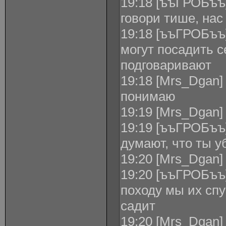
19:18 [ъъГРОБъъ]
говори тише, нас
19:18 [ъъГРОБъъ]
могут посадить с
подговаривают
19:18 [Mrs_Dgan]
понимаю
19:19 [Mrs_Dgan]
19:19 [ъъГРОБъъ
думают, что ты у
19:20 [Mrs_Dgan]
19:20 [ъъГРОБъъ]
походу мы их спу
садит
19:20 [Mrs_Dgan]