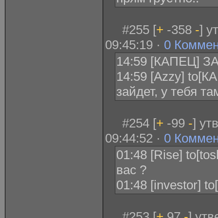
#255 [
+
-358
-
] у
09:45:19 ·
0 Комме
14:59 [КАПЕЦ] З
14:59 [Azzy] to[К
зайдет, у тебя т
#254 [
+
-99
-
] ут
09:44:52 ·
0 Комме
01:48 [Rise] to[tos
вас ?
01:48 [investor] t
#253 [
+
97
-
] ут