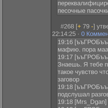
переквалифициро
песочные пасочк
#268 [
+
79
-
] ут
22:14:25 ·
0 Комме
19:16 [ъъГРОБъъ] 
мафию. пора маа
19:17 [ъъГРОБъъ]
Знаешь. Я тебе п
такое чувство чт
заговор
19:18 [ъъГРОБъъ]
подслушал разго
19:18 [Mrs_Dgan]