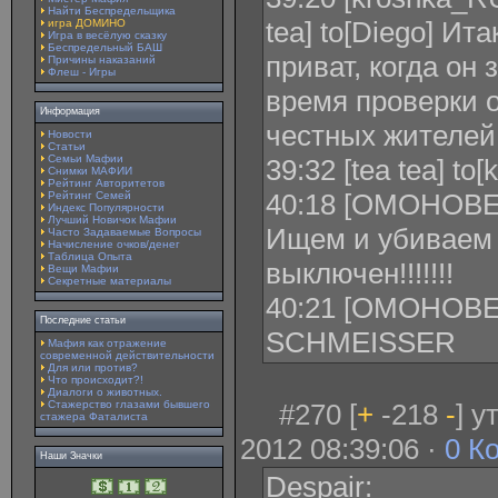
Найти Беспредельщика
tea] to[Diego] Ит
игра ДОМИНО
Игра в весёлую сказку
Беспредельный БАШ
приват, когда он 
Причины наказаний
Флеш - Игры
время проверки 
Информация
честных жителей
Новости
Статьи
Семьи Мафии
39:32 [tea tea] to
Снимки МАФИИ
Рейтинг Авторитетов
40:18 [ОМОНОВЕЦ
Рейтинг Семей
Индекс Популярности
Лучший Новичок Мафии
Ищем и убиваем 
Часто Задаваемые Вопросы
Начисление очков/денег
Таблица Опыта
выключен!!!!!!!
Вещи Мафии
Секретные материалы
40:21 [ОМОНОВЕЦ
Последние статьи
SCHMEISSER
Мафия как отражение
современной действительности
Для или против?
Что происходит?!
Диалоги о животных.
Стажерство глазами бывшего
#270 [
+
-218
-
] 
стажера Фаталиста
2012 08:39:06 ·
0 К
Наши Значки
Despair: