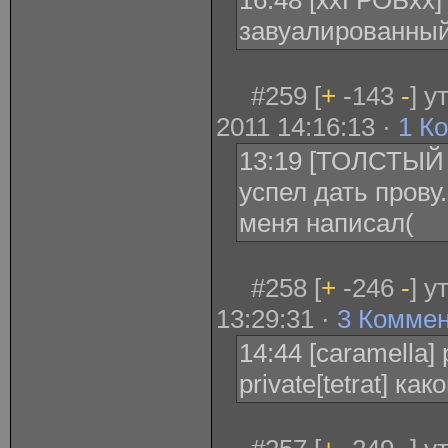
16:48 [ххГРОБхх] 
завуалированный
#259 [
+
-143
-
] 
2011 14:16:13 ·
1 К
13:19 [ТОЛСТЫЙ 
успел дать прову
меня написал(
#258 [
+
-246
-
] у
13:29:31 ·
3 Комме
14:44 [caramella] 
private[tetrat] ка