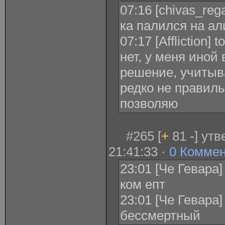
07:16 [chivas_regal
ка палился на а
07:17 [Affliction]
нет, у меня иной
решение, учитыв
редко не правиль
позволяю
#265 [
+
81
-
] ут
21:41:33 ·
0 Комме
23:01 [Че Гевара
ком епт
23:01 [Че Гевара
бессмертный