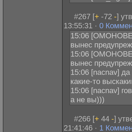
#267 [
+
-72
-
] ут
13:55:31 ·
0 Комме
15:06 [ОМОНОВЕ
вынес предупреж
15:06 [ОМОНОВЕ
вынес предупреж
15:06 [nacnav] д
какие-то выскак
15:06 [nacnav] го
а не вы)))
#266 [
+
44
-
] ут
21:41:46 ·
1 Комме