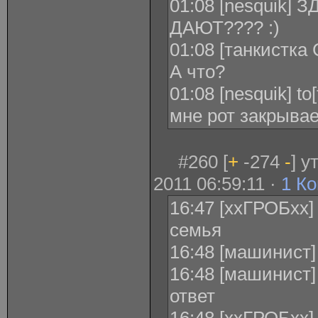
01:08 [nesquik]
ДАЮТ???? :)
01:08 [танкистка 
А что?
01:08 [nesquik] t
мне рот закрывае
#260 [
+
-274
-
] 
2011 06:59:11 ·
1 К
16:47 [ххГРОБхх]
семья
16:48 [машинист]
16:48 [машинист]
ответ