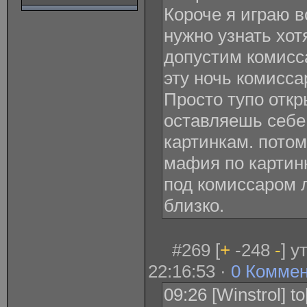
Короче я играю в
нужно узнать хот
допустим комисс
эту ночь комисса
Просто тупо отк
оставляешь себе
картинкам. потом
мафия по картин
под комиссаром л
близко.
#269 [
+
-248
-
] у
22:16:53 ·
0 Комме
09:26 [Winstrol] t