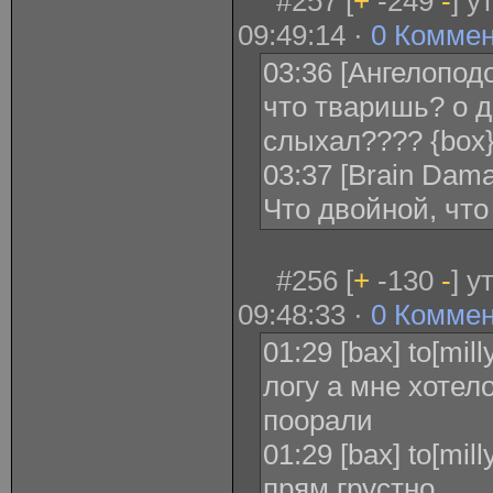
#257 [
+
-249
-
] у
09:49:14 ·
0 Комме
03:36 [Ангелопод
что тваришь? о 
слыхал???? {box
03:37 [Brain Dam
Что двойной, чт
#256 [
+
-130
-
] у
09:48:33 ·
0 Комме
01:29 [bax] to[mi
логу а мне хотел
поорали
01:29 [bax] to[mill
прям грустно..