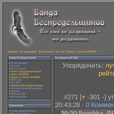
Главная
·
Устав (кодекс)
·
Вступление
·
Состав
·
Форум
·
Снимки МАФИИ
Банда Беспредельщиков
Беспредельный БАШ
Устав (кодекс)
Упорядочить:
лу
Состав
Вступление
рейт
Книга Поздравлений ББ
Книга ЖАЛОБ
Друзья и Враги БАНДЫ
ЗАГС ББ
Чат ББ
Бредни Беспредельщиков
Клятва Беспредельщиков
Форум
Рейтинг ББ
#271 [
+
-301
-
] 
Фотоальбом
20:43:28 ·
0 Комме
Развлечения
Новогодний конкурс
39:20 [kroshka_RU
Мистер Мафия