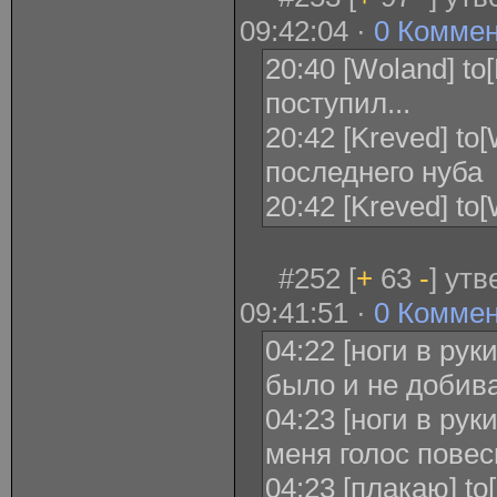
09:42:04 ·
0 Комме
20:40 [Woland] to
поступил...
20:42 [Kreved] to
последнего нуба
20:42 [Kreved] t
#252 [
+
63
-
] ут
09:41:51 ·
0 Комме
04:22 [ноги в рук
было и не добива
04:23 [ноги в рук
меня голос повес
04:23 [плакаю] to