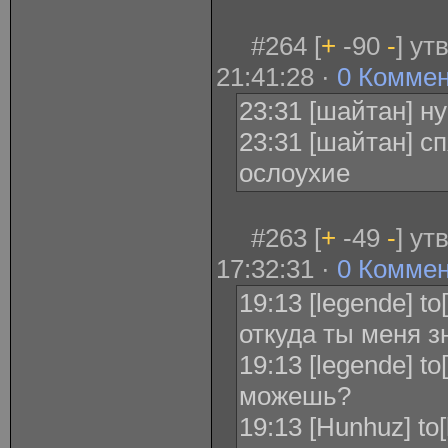
#264 [
+
-90
-
] ут
21:41:28 ·
0 Комме
23:31 [шайтан] н
23:31 [шайтан] с
ослоухие
#263 [
+
-49
-
] ут
17:32:31 ·
0 Комме
19:13 [legende] t
откуда ты меня 
19:13 [legende] t
можешь?
19:13 [Hunhuz] to