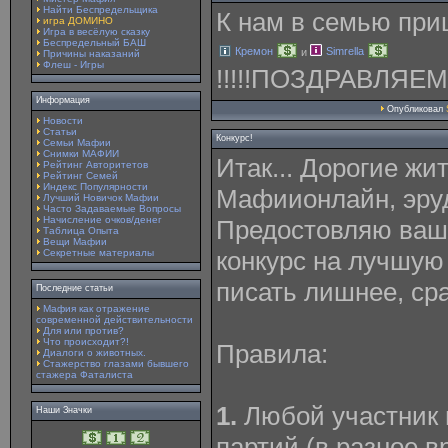
Найти Беспредельщика
К нам в семью пр
игра ДОМИНО
Игра в весёлую сказку
Беспредельный БАШ
Кремон
Simrella
и
Причины наказаний
Флеш - Игры
!!!!!ПОЗДРАВЛЯЕМ!!
Информация
Опубликовал
Новости
Статьи
Конкурс!
Семьи Мафии
Снимки МАФИИ
Итак... Дорогие жи
Рейтинг Авторитетов
Рейтинг Семей
Индекс Популярности
Мафиионлайн, эруди
Лучший Новичок Мафии
Часто Задаваемые Вопросы
Начисление очков/денег
Предостовляю ваш
Таблица Опыта
Вещи Мафии
конкурс на лучшую
Секретные материалы
писать лишнее, ср
Последние статьи
Мафия как отражение
современной действительности
Для или против?
Что происходит?!
Правила:
Диалоги о животных.
Стажерство глазами бывшего
стажера Фаталиста
1.
Любой участник 
Наши Значки
партий (в разное в