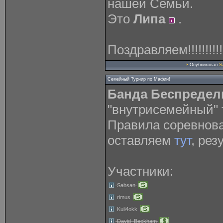
нашей Семьи.
Это
Липа
.
Поздравляем!!!!!!!!!!!
Опубликовал
S
Семейный Турнир по Мафии!
Банда Беспреде
"внутрисемейный" 
Правила соревнов
оставляем
тут
, ре
Участники:
Sabsan
rimus
Kuli4okk
David_Beckham