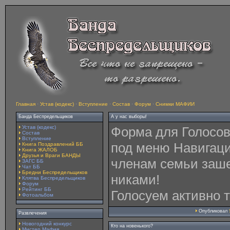
Главная
·
Устав (кодекс)
·
Вступление
·
Состав
·
Форум
·
Снимки МАФИИ
Банда Беспредельщиков
А у нас выборы!
Устав (кодекс)
Форма для Голосов
Состав
Вступление
под меню Навигаци
Книга Поздравлений ББ
Книга ЖАЛОБ
Друзья и Враги БАНДЫ
членам семьи заше
ЗАГС ББ
Чат ББ
Бредни Беспредельщиков
никами!
Клятва Беспредельщиков
Форум
Рейтинг ББ
Голосуем активно 
Фотоальбом
Опубликовал
Развлечения
Новогодний конкурс
Кто на новенького?
Мистер Мафия