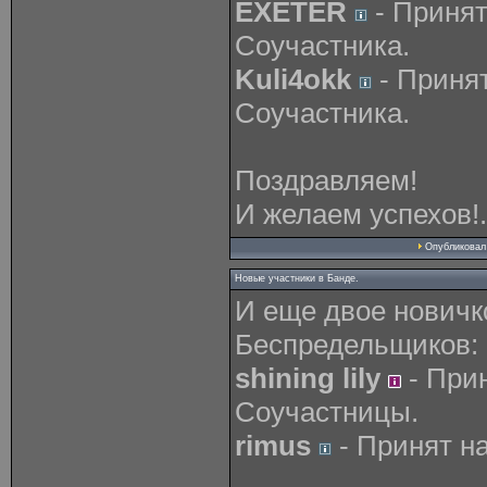
EXETER
- Принят
Соучастника.
Kuli4okk
- Приня
Соучастника.
Поздравляем!
И желаем успехов!.
Опубликова
Новые участники в Банде.
И еще двое новичк
Беспредельщиков:
shining lily
- При
Соучастницы.
rimus
- Принят н