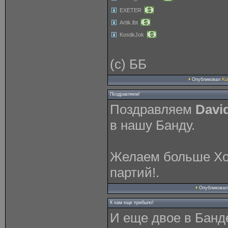
EXETER
Artik.lbt
KostikJok
(с) ББ
Опубликовал
Ku
Поздравляем!
Поздравляем
Davi
в нашу Банду.
Желаем больше Хо
партий!.
Опубликова
К нам еще прибыло!
И еще двое в Банд